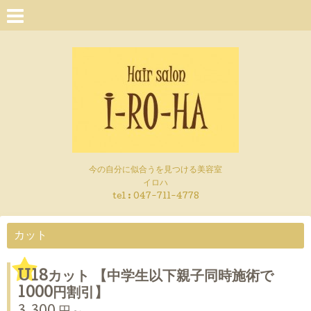
今の自分に似合うを見つける美容室
イロハ
tel :
047-711-4778
カット
U18カット 【中学生以下親子同時施術で
1000円割引】