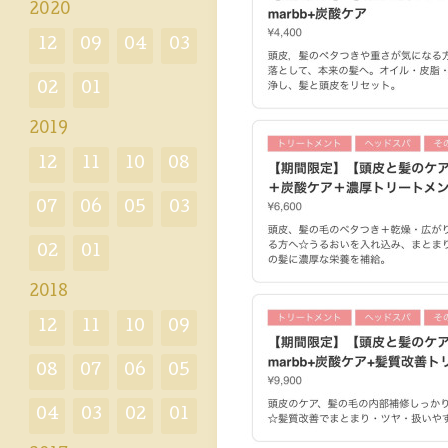
2020
12
09
04
03
02
01
2019
12
11
10
08
07
06
05
03
02
01
2018
12
11
10
09
08
07
06
05
04
03
02
01