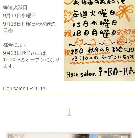
毎週火曜日
9月13日水曜日
9月18日月曜日㊗️敬老の
日㊗️
都合により
9月23日秋分の日は
13:30〜のオープンになり
ます。
Hair salon I-RO-HA
1