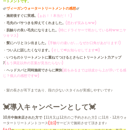
ートメントです。
🌿
ヴィーガンウォータートリートメントの感想
🌿
・
施術後すぐに実感。
(ぉお！！本当だ！！)
・
毛先のパサつきを抑えてくれました。
(思わず笑みもww)
・
肌触りの良い毛先になりました。
(特にドライヤーで乾かしている時wwニヤ
ツキマス)
・
髪にハリとコシ出ました。
(手触りの違いが､､､なぜか口角があがります⤴︎)
・
つい人に話したくなります。
(そして📢お知らせしてます📢)
・
いつものトリートメントに重ねてつけるとさらにトリートメント力アップ
⤴️
(もう満足以外の言葉が見当たらない)
・
ヘッドスパと同時施術でさらに爽快
(鏡をみるまでは頭皮から上が浮いてる感
じ？個人の感想ですw)
・髪の長さが耳下まであり、段の少ないスタイルが実感しやすいです♪
💓導入キャンペーンとして💓
10月中御来店された方で
【11月又は12月のご予約された方】に11月・12月ウォ
ータートリートメントコース
(注1)
サービスで施術させて頂きます♪