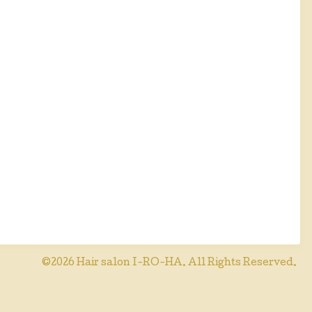
©2026
Hair salon I-RO-HA
. All Rights Reserved.