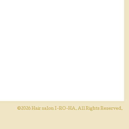
©2026
Hair salon I-RO-HA
. All Rights Reserved.