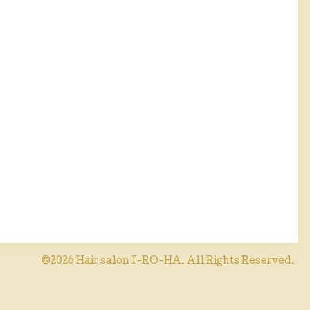
©2026
Hair salon I-RO-HA
. All Rights Reserved.