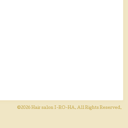
©2026
Hair salon I-RO-HA
. All Rights Reserved.