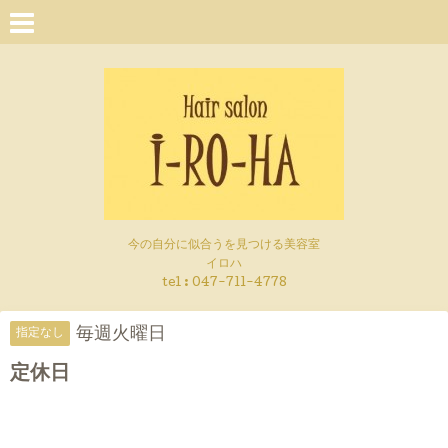
今の自分に似合うを見つける美容室
イロハ
tel :
047-711-4778
毎週火曜日
指定なし
定休日